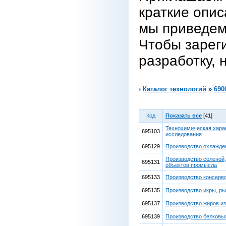
краткие опис
мы приведем
Чтобы зарег
разработку, 
Каталог технологий
»
690
Код
Показать все
[41]
Технохимическая харак
695103
исследования
695129
Производство охлажде
Производство соленой,
695131
объектов промысла
695133
Производство консерв
695135
Производство икры, р
695137
Производство жиров и
695139
Производство белковых