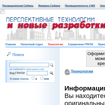
Промышленная Сибирь
Ярмарка Сибири
Промышленность СФО
Эле
Главная
Патентный отдел
Технологии
Справочник ГРНТИ
Прие
Оформит
Поиск
може
вре
не набирайте окончания слов
Технологии
Код ГРНТИ:
Условие поиска:
и
или
Информация
Вы находите
оригинальны