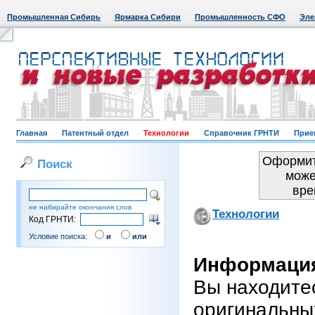
Промышленная Сибирь
Ярмарка Сибири
Промышленность СФО
Эле
Главная
Патентный отдел
Технологии
Справочник ГРНТИ
Прие
Оформит
Поиск
може
вре
не набирайте окончания слов
Технологии
Код ГРНТИ:
Условие поиска:
и
или
Информация
Вы находите
оригинальны