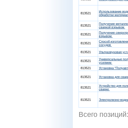
Использование вод
813521
обработки материа
Получение металло
813521
сваркой взрывом
Получение сверхпр
813521
взрывом
Способ изготовлен
813521
сосудов
813521
Ультразвуковая уст
Универсальные пол
813521
усилием
813521
Установка "Полуавт
813521
Установка для сва
Устройство для по
813521
сварке
813521
Электролизно-водн
Всего позиций