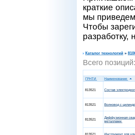
краткие опис
мы приведем
Чтобы зарег
разработку, 
Каталог технологий
»
810
Всего позиций
ГРНТИ
Наименование
813521
Cостав электродно
813521
Волновод с цилинд
Диффузионная свар
813521
металлами
813521
Инструмент для ул