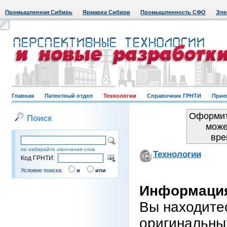
Промышленная Сибирь
Ярмарка Сибири
Промышленность СФО
Эле
Главная
Патентный отдел
Технологии
Справочник ГРНТИ
Прие
Оформит
Поиск
може
вре
не набирайте окончания слов
Технологии
Код ГРНТИ:
Условие поиска:
и
или
Информация
Вы находите
оригинальны