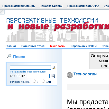
Промышленная Сибирь
Ярмарка Сибири
Промышленность СФО
Эле
Главная
Патентный отдел
Технологии
Справочник ГРНТИ
Прие
Оформит
Поиск
може
вре
не набирайте окончания слов
Технологии
Код ГРНТИ:
Условие поиска:
и
или
Мы предоста