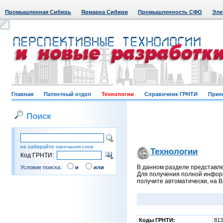
Промышленная Сибирь
Ярмарка Сибири
Промышленность СФО
Эле
Главная
Патентный отдел
Технологии
Справочник ГРНТИ
Прие
Поиск
не набирайте окончания слов
Технологии
Код ГРНТИ:
В данном разделе представле
Условие поиска:
и
или
Для получения полной информ
получите автоматически, на 
Коды ГРНТИ:
813