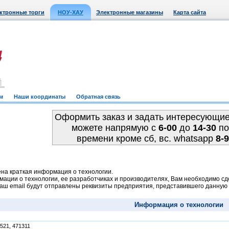
ктронные торги
НОУ-ХАУ
Электронные магазины
Карта сайта
м
Наши координаты
Обратная связь
Оформить заказ и задать интересующи
можете напрямую c
6-00
до
14-30
по
времени кроме сб, вс. whatsapp
8-
на краткая информация о технологии.
ации о технологии, ее разработчиках и производителях, Вам необходимо сде
Ваш email будут отправлены реквизиты предприятия, представившего данну
Информация о технологии
521, 471311