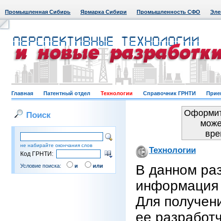
Промышленная Сибирь
Ярмарка Сибири
Промышленность СФО
Эле
Главная
Патентный отдел
Технологии
Справочник ГРНТИ
Прие
Оформит
Поиск
може
вре
не набирайте окончания слов
Технологии
Код ГРНТИ:
В данном ра
Условие поиска:
и
или
информация 
Для получен
ее разработ