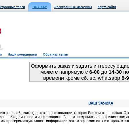
ктронные торги
НОУ-ХАУ
Электронные магазины
Карта сайта
м
Наши координаты
Обратная связь
Оформить заказ и задать интересующи
можете напрямую c
6-00
до
14-30
по
времени кроме сб, вс. whatsapp
8-
ВАШ ЗАЯВКА
 о разработчике (держателе) технологии, которая Вас заинтересовала. Это 
а необходимо внести информацию о Вашем предприятии или физическом лице
: мы проверим актуальность информации, затем оформим счет и отправим его