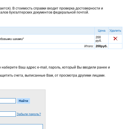
ается). В стоимость справки входит проверка достоверности и
налов бухгалтерских документов федеральной почтой.
Цена
Удалить
200
лобовыми швами
"
руб.
Итого:
200руб.
 наберите Ваш адрес e-mail, пароль, который Вы вводили ранее и
 защитить счета, выписанные Вам, от просмотра другими лицами.
Забыли пароль?