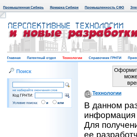
Промышленная Сибирь
Ярмарка Сибири
Промышленность СФО
Эле
Главная
Патентный отдел
Технологии
Справочник ГРНТИ
Прие
Оформит
Поиск
може
вре
не набирайте окончания слов
Технологии
Код ГРНТИ:
В данном ра
Условие поиска:
и
или
информация 
Для получен
ее разработ