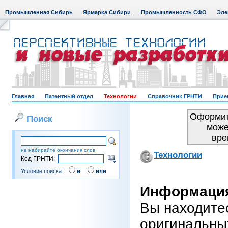
Промышленная Сибирь
Ярмарка Сибири
Промышленность СФО
Эле
Главная
Патентный отдел
Технологии
Справочник ГРНТИ
Прие
Оформит
Поиск
може
вре
не набирайте окончания слов
Технологии
Код ГРНТИ:
Условие поиска:
и
или
Информация
Вы находите
оригинальны