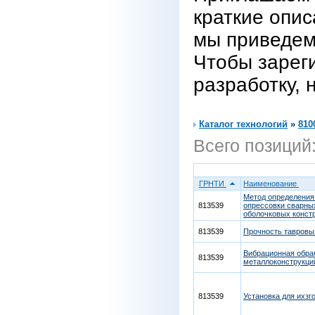
краткие опис
мы приведем
Чтобы зарег
разработку, 
Каталог технологий
»
810
Всего позиций
ГРНТИ
Наименование
Метод определения
813539
опрессовки сварны
оболочковых конст
813539
Прочность тавровы
Вибрационная обра
813539
металлоконструкц
813539
Установка для ихзг