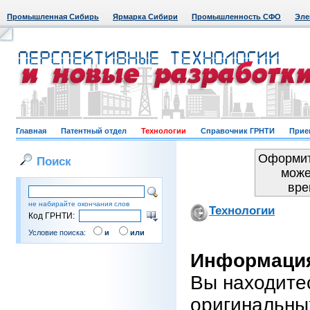
Промышленная Сибирь
Ярмарка Сибири
Промышленность СФО
Эле
Главная
Патентный отдел
Технологии
Справочник ГРНТИ
Прие
Оформит
Поиск
може
вре
не набирайте окончания слов
Технологии
Код ГРНТИ:
Условие поиска:
и
или
Информация
Вы находите
оригинальны